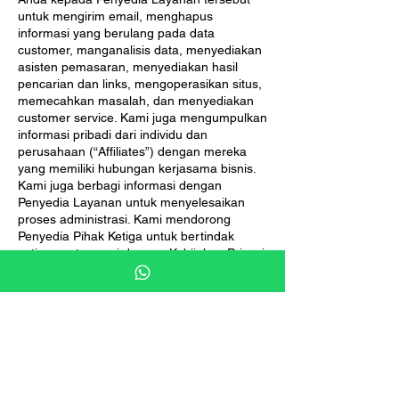
untuk mengirim email, menghapus
informasi yang berulang pada data
customer, manganalisis data, menyediakan
asisten pemasaran, menyediakan hasil
pencarian dan links, mengoperasikan situs,
memecahkan masalah, dan menyediakan
customer service. Kami juga mengumpulkan
informasi pribadi dari individu dan
perusahaan (“Affiliates”) dengan mereka
yang memiliki hubungan kerjasama bisnis.
Kami juga berbagi informasi dengan
Penyedia Layanan untuk menyelesaikan
proses administrasi. Kami mendorong
Penyedia Pihak Ketiga untuk bertindak
setiap saat sesuai dengan Kebijakan Privasi
kami serta untuk mengadopsi dan
memposting kebijakan privasi mereka
sendiri.
Berhenti berlangganan
Jika sebelumnya Anda telah setuju untuk
membagikan informasi Anda untuk tujuan