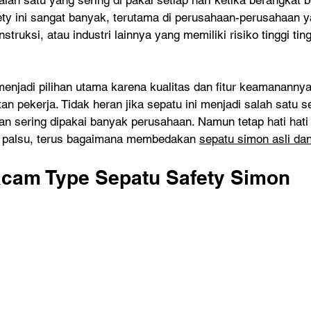
lah satu yang sering di pakai setiap hari ketika berangkat b
ty ini sangat banyak, terutama di perusahaan-perusahaan y
struksi, atau industri lainnya yang memiliki risiko tinggi ti
enjadi pilihan utama karena kualitas dan fitur keamananny
 pekerja. Tidak heran jika sepatu ini menjadi salah satu s
an sering dipakai banyak perusahaan. Namun tetap hati hati
u palsu, terus bagaimana membedakan 
sepatu simon asli da
cam Type Sepatu Safety Simon