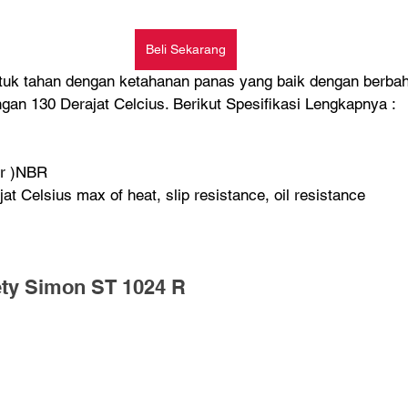
Beli Sekarang
untuk tahan dengan ketahanan panas yang baik dengan berba
an 130 Derajat Celcius. Berikut Spesifikasi Lengkapnya :  
er )NBR
at Celsius max of heat, slip resistance, oil resistance
ety Simon ST 1024 R