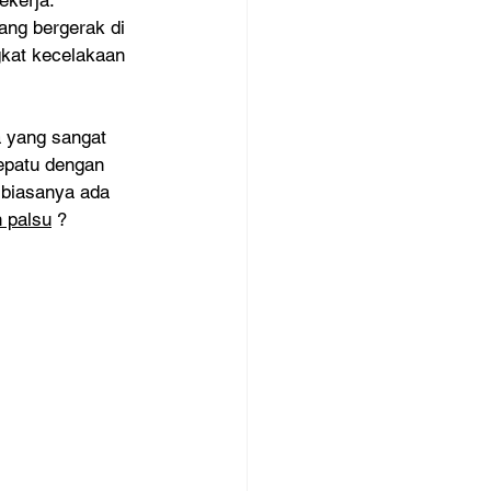
ekerja. 
ang bergerak di 
ngkat kecelakaan 
a yang sangat 
epatu dengan 
 biasanya ada 
n palsu
 ?