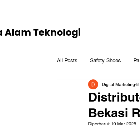
project@putra-alam-teknik.com
ra Alam Teknologi
All Posts
Safety Shoes
Pal
Digital Marketing
8
Industrial Products
Distribu
Bekasi R
Diperbarui:
10 Mar 2025