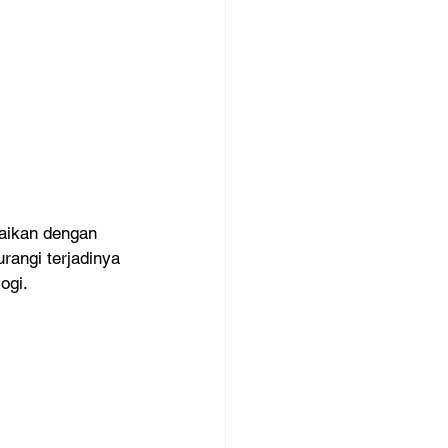
aikan dengan 
angi terjadinya 
ogi.