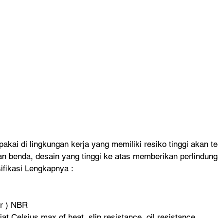
pakai di lingkungan kerja yang memiliki resiko tinggi akan te
an benda, desain yang tinggi ke atas memberikan perlindung
ifikasi Lengkapnya :  
er ) NBR
at Celsius max of heat, slip resistance, oil resistance