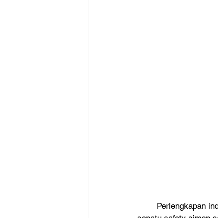
	Perlengkapan industri adalah hal yang penting apalagi jika kita berbicara tentang safety, 