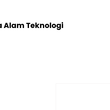
project@putra-alam-teknik.com
ra Alam Teknologi