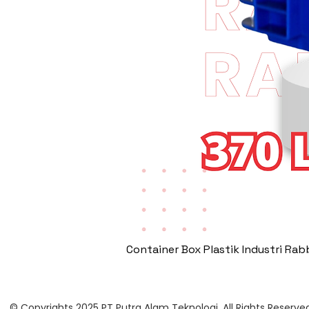
Container Box Plastik Industri Ra
© Copyrights 2025 PT Putra Alam Teknologi. All Rights Reserved