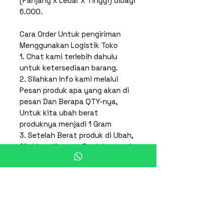
(Panjang x Lebar x Tinggi) dibagi
6.000.
Cara Order Untuk pengiriman
Menggunakan Logistik Toko
1. Chat kami terlebih dahulu
untuk ketersediaan barang.
2. Silahkan Info kami melalui
Pesan produk apa yang akan di
pesan Dan Berapa QTY-nya,
Untuk kita ubah berat
produknya menjadi 1 Gram
3. Setelah Berat produk di Ubah,
Silahkan di pesan Produk sesuai
dengan QTY yang di inginkan
dan memilih menggunakan Kurir
sicepat
4. Kami akan proses pesanan
anda, Invoice pesanan akan
dikrimkan terlebih dahulu dengan