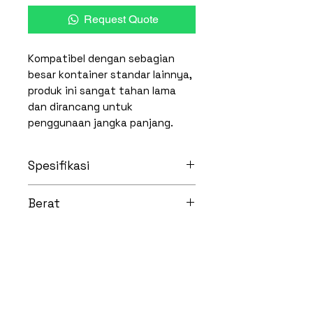
Request Quote
Kompatibel dengan sebagian
besar kontainer standar lainnya,
produk ini sangat tahan lama
dan dirancang untuk
penggunaan jangka panjang.
Spesifikasi
Dimensi Luar:
620 mm (P) x
Berat
420mm (L) x 120 mm(T)
Dimensi Dalem:
560mm (P) x
6 Kg
385mm (L) x 100mm (T)
Material:
Polypropylene
Block Copolymer (PPBC)