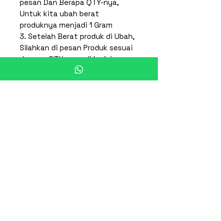
pesan Dan Berapa QTY-nya,
Untuk kita ubah berat
produknya menjadi 1 Gram
3. Setelah Berat produk di Ubah,
Silahkan di pesan Produk sesuai
dengan QTY yang di inginkan
dan memilih menggunakan Kurir
sicepat
4. Kami akan proses pesanan
anda, Invoice pesanan akan
dikrimkan terlebih dahulu dengan
sicepat.
Dan Produk akan dikirimkan H+1
Menggunakan Kurir toko.
Spesifikasi
Dimensi Luar : 47 x 28 x 20.5
Berat (Volume)
cm