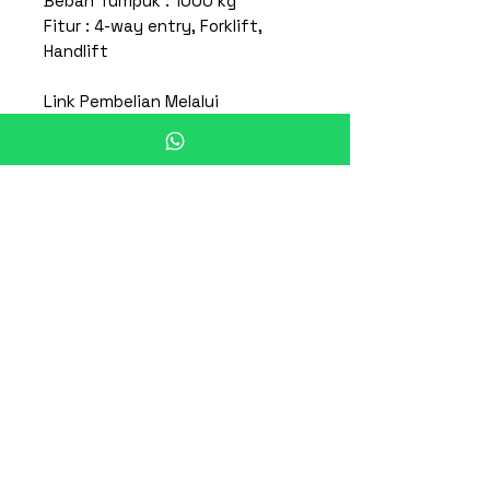
Beban Tumpuk : 1000 kg
Fitur : 4-way entry, Forklift,
Handlift
Link Pembelian Melalui
Tokopedia - Putra Alam
Teknologi
Pallet Plastik Rabbit NPS-1312
Berat
34 Kg
Produk Terkait