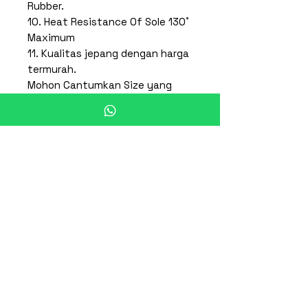
Rubber.
10. Heat Resistance Of Sole 130˚
Maximum
11. Kualitas jepang dengan harga
termurah.
Mohon Cantumkan Size yang
diinginkan:
22cm, 23cm, 24cm, 25cm, 26cm,
27cm, 28cm,29cm,30cm
* Note : Untuk Pemesanan
Mohon Check Stock Terlebih
Dahulu *
Produk Terkait