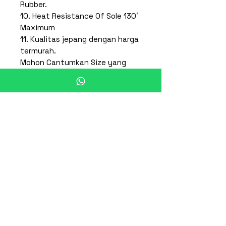
Rubber.
10. Heat Resistance Of Sole 130˚
Maximum
11. Kualitas jepang dengan harga
termurah.
Mohon Cantumkan Size yang
diinginkan:
22cm, 23cm, 24cm, 25cm, 26cm,
27cm, 28cm,29cm,30cm
* Note : Untuk Pemesanan
Mohon Check Stock Terlebih
Dahulu *
Produk Terkait