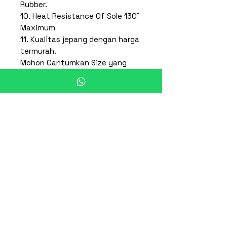
Rubber.
10. Heat Resistance Of Sole 130˚
Maximum
11. Kualitas jepang dengan harga
termurah.
Mohon Cantumkan Size yang
diinginkan:
22cm, 23cm, 24cm, 25cm, 26cm,
27cm, 28cm,29cm,30cm
* Note : Untuk Pemesanan
Mohon Check Stock Terlebih
Dahulu *
Produk Terkait