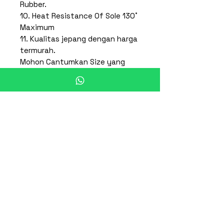
Rubber.
10. Heat Resistance Of Sole 130˚
Maximum
11. Kualitas jepang dengan harga
termurah.
Mohon Cantumkan Size yang
diinginkan:
22cm, 23cm, 24cm, 25cm, 26cm,
27cm, 28cm,29cm,30cm
* Note : Untuk Pemesanan
Mohon Check Stock Terlebih
Dahulu *
Produk Terkait