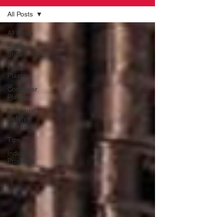
All Posts
All Posts
Safety
Shoes
Pallet
Plastik
Container
Plastik
Industrial
Safety
Products
Tips
Industrial
Products