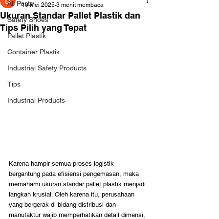
All Posts
10 Mei 2025
3 menit membaca
Ukuran Standar Pallet Plastik dan
Safety Shoes
Tips Pilih yang Tepat
Pallet Plastik
Container Plastik
Industrial Safety Products
Tips
Industrial Products
Karena hampir semua proses logistik 
bergantung pada efisiensi pengemasan, maka 
memahami ukuran standar pallet plastik menjadi 
langkah krusial. Oleh karena itu, perusahaan 
yang bergerak di bidang distribusi dan 
manufaktur wajib memperhatikan detail dimensi, 