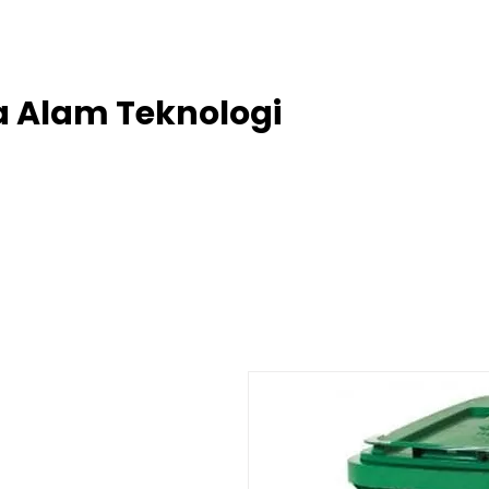
project@putra-alam-teknik.com
ra Alam Teknologi