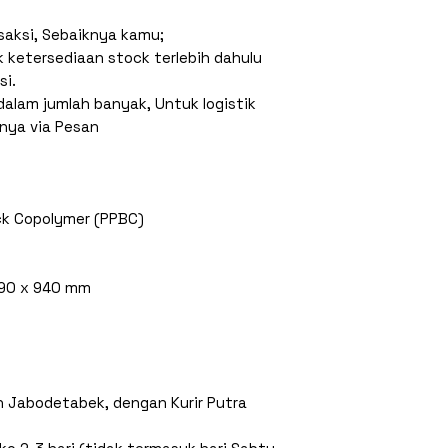
saksi, Sebaiknya kamu;
k ketersediaan stock terlebih dahulu
si.
alam jumlah banyak, Untuk logistik
anya via Pesan
ock Copolymer (PPBC)
490 x 940 mm
an Jabodetabek, dengan Kurir Putra