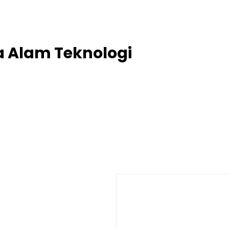
project@putra-alam-teknik.com
ra Alam Teknologi