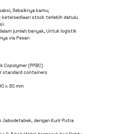
saksi, Sebaiknya kamu;
k ketersediaan stock terlebih dahulu
si.
alam jumlah banyak, Untuk logistik
anya via Pesan
ock Copolymer (PPBC)
r standard containers
190 x 30 mm
an Jabodetabek, dengan Kurir Putra