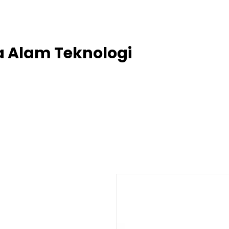
project@putra-alam-teknik.com
ra Alam Teknologi